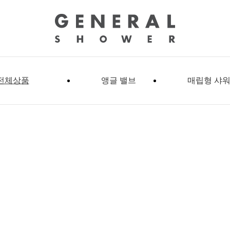
전체상품
앵글 밸브
매립형 샤