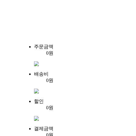
주문금액
0원
배송비
0원
할인
0원
결제금액
0원